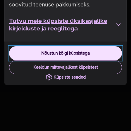
soovitud teenuse pakkumiseks.
Tutvu meie küpsiste üksikasjalike
kirjelduste ja reeglitega
Nõustun kõigi küpsistega
Keeldun mittevajalikest küpsistest
Küpsiste seaded