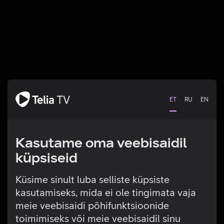
ET
RU
EN
Kasutame oma veebisaidil
küpsiseid
Küsime sinult luba selliste küpsiste
kasutamiseks, mida ei ole tingimata vaja
Tehniline viga
meie veebisaidi põhifunktsioonide
toimimiseks või meie veebisaidil sinu