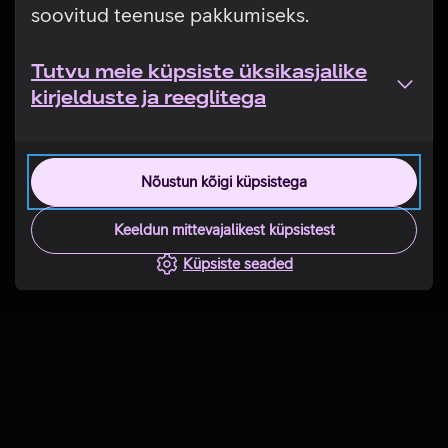
soovitud teenuse pakkumiseks.
Tutvu meie küpsiste üksikasjalike
kirjelduste ja reeglitega
Nõustun kõigi küpsistega
Keeldun mittevajalikest küpsistest
Küpsiste seaded