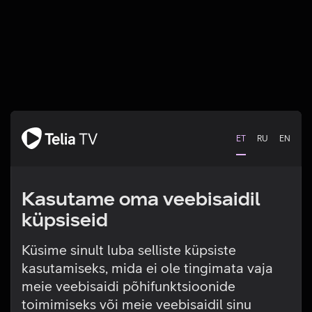
ET
RU
EN
Kasutame oma veebisaidil
küpsiseid
Küsime sinult luba selliste küpsiste
kasutamiseks, mida ei ole tingimata vaja
Tehniline viga
meie veebisaidi põhifunktsioonide
toimimiseks või meie veebisaidil sinu