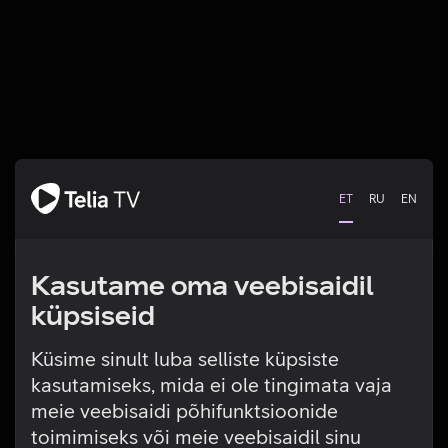
ET
RU
EN
Kasutame oma veebisaidil
küpsiseid
Küsime sinult luba selliste küpsiste
kasutamiseks, mida ei ole tingimata vaja
Tehniline viga
meie veebisaidi põhifunktsioonide
toimimiseks või meie veebisaidil sinu