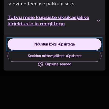
soovitud teenuse pakkumiseks.
Tutvu meie küpsiste üksikasjalike
kirjelduste ja reeglitega
Nõustun kõigi küpsistega
Keeldun mittevajalikest küpsistest
Küpsiste seaded