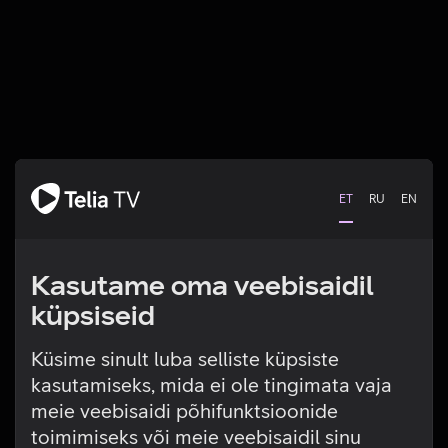
ET
RU
EN
Kasutame oma veebisaidil
küpsiseid
Küsime sinult luba selliste küpsiste
kasutamiseks, mida ei ole tingimata vaja
Tehniline viga
meie veebisaidi põhifunktsioonide
toimimiseks või meie veebisaidil sinu