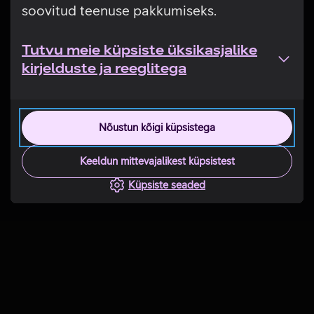
soovitud teenuse pakkumiseks.
Tutvu meie küpsiste üksikasjalike
kirjelduste ja reeglitega
Nõustun kõigi küpsistega
Keeldun mittevajalikest küpsistest
Küpsiste seaded