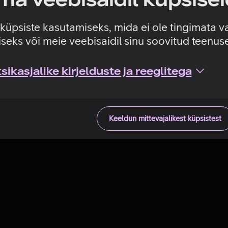
Tehniline viga
e küpsiste kasutamiseks, mida ei ole tingimata v
seks või meie veebisaidil sinu soovitud teenu
ikasjalike kirjelduste ja reeglitega
Keeldun mittevajalikest küpsistest