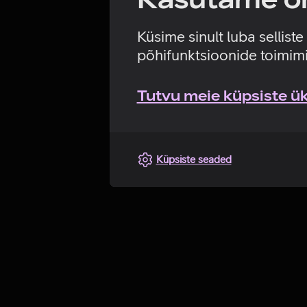
Küsime sinult luba sellist
põhifunktsioonide toimimi
Tutvu meie küpsiste üks
Küpsiste seaded