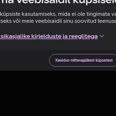
Tehniline viga
e küpsiste kasutamiseks, mida ei ole tingimata v
seks või meie veebisaidil sinu soovitud teenu
ikasjalike kirjelduste ja reeglitega
Keeldun mittevajalikest küpsistest