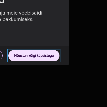
aja meie veebisaidi
se pakkumiseks.
Nõustun kõigi küpsistega