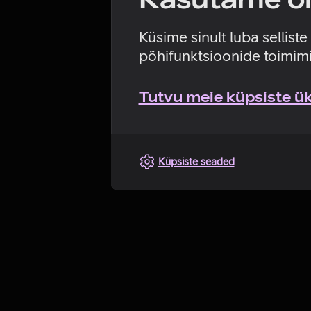
Küsime sinult luba sellist
põhifunktsioonide toimimi
Tutvu meie küpsiste üks
Küpsiste seaded