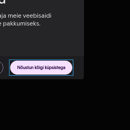
aja meie veebisaidi
se pakkumiseks.
Nõustun kõigi küpsistega