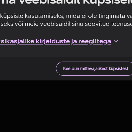
Tehniline viga
e küpsiste kasutamiseks, mida ei ole tingimata v
seks või meie veebisaidil sinu soovitud teenu
ikasjalike kirjelduste ja reeglitega
Keeldun mittevajalikest küpsistest