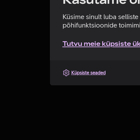
Küsime sinult luba sellist
põhifunktsioonide toimimi
Tutvu meie küpsiste üks
Küpsiste seaded