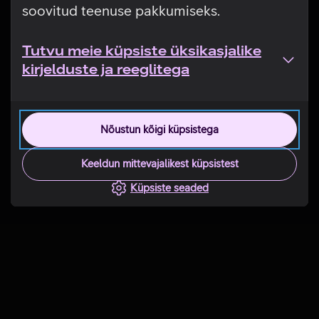
soovitud teenuse pakkumiseks.
Tutvu meie küpsiste üksikasjalike
kirjelduste ja reeglitega
Nõustun kõigi küpsistega
Keeldun mittevajalikest küpsistest
Küpsiste seaded