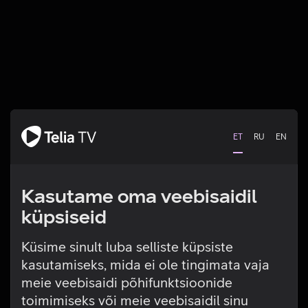
ET
RU
EN
Kasutame oma veebisaidil
küpsiseid
Küsime sinult luba selliste küpsiste
kasutamiseks, mida ei ole tingimata vaja
Tehniline viga
meie veebisaidi põhifunktsioonide
toimimiseks või meie veebisaidil sinu