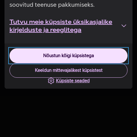
soovitud teenuse pakkumiseks.
Tutvu meie küpsiste üksikasjalike
kirjelduste ja reeglitega
Nõustun kõigi küpsistega
Keeldun mittevajalikest küpsistest
Küpsiste seaded