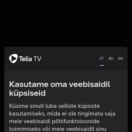
ET
RU
EN
Kasutame oma veebisaidil
küpsiseid
Küsime sinult luba selliste küpsiste
kasutamiseks, mida ei ole tingimata vaja
Tehniline viga
meie veebisaidi põhifunktsioonide
toimimiseks või meie veebisaidil sinu