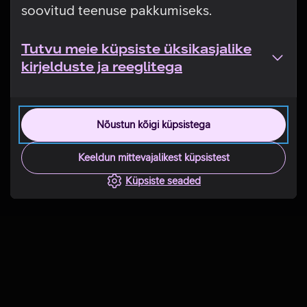
soovitud teenuse pakkumiseks.
Tutvu meie küpsiste üksikasjalike
kirjelduste ja reeglitega
Nõustun kõigi küpsistega
Keeldun mittevajalikest küpsistest
Küpsiste seaded