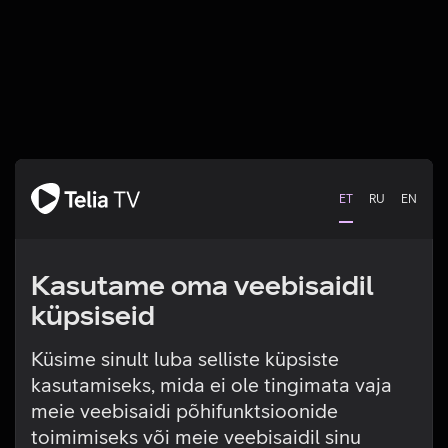
ET
RU
EN
Kasutame oma veebisaidil
küpsiseid
Küsime sinult luba selliste küpsiste
kasutamiseks, mida ei ole tingimata vaja
Tehniline viga
meie veebisaidi põhifunktsioonide
toimimiseks või meie veebisaidil sinu