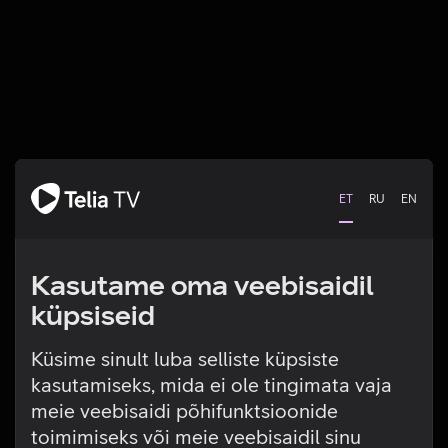
ET
RU
EN
Kasutame oma veebisaidil
küpsiseid
Küsime sinult luba selliste küpsiste
kasutamiseks, mida ei ole tingimata vaja
Tehniline viga
meie veebisaidi põhifunktsioonide
toimimiseks või meie veebisaidil sinu