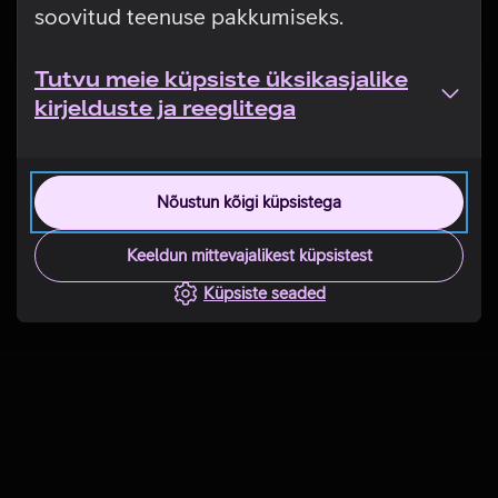
soovitud teenuse pakkumiseks.
Tutvu meie küpsiste üksikasjalike
kirjelduste ja reeglitega
Nõustun kõigi küpsistega
Keeldun mittevajalikest küpsistest
Küpsiste seaded