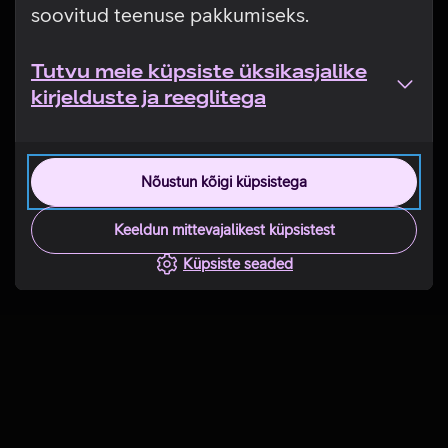
soovitud teenuse pakkumiseks.
Tutvu meie küpsiste üksikasjalike
kirjelduste ja reeglitega
Nõustun kõigi küpsistega
Keeldun mittevajalikest küpsistest
Küpsiste seaded