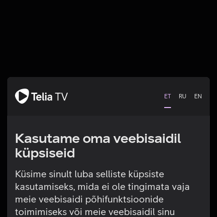
ET
RU
EN
Kasutame oma veebisaidil
küpsiseid
Küsime sinult luba selliste küpsiste
kasutamiseks, mida ei ole tingimata vaja
Tehniline viga
meie veebisaidi põhifunktsioonide
toimimiseks või meie veebisaidil sinu