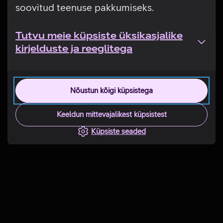
soovitud teenuse pakkumiseks.
Tutvu meie küpsiste üksikasjalike
kirjelduste ja reeglitega
Nõustun kõigi küpsistega
Keeldun mittevajalikest küpsistest
Küpsiste seaded