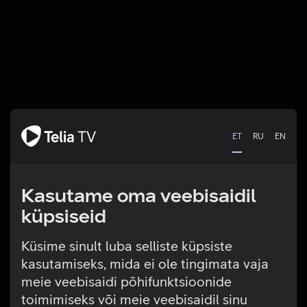
ET
RU
EN
Kasutame oma veebisaidil
küpsiseid
Küsime sinult luba selliste küpsiste
kasutamiseks, mida ei ole tingimata vaja
Tehniline viga
meie veebisaidi põhifunktsioonide
toimimiseks või meie veebisaidil sinu