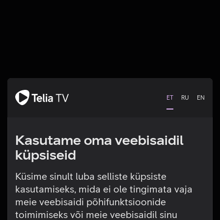
ET
RU
EN
Kasutame oma veebisaidil
küpsiseid
Küsime sinult luba selliste küpsiste
kasutamiseks, mida ei ole tingimata vaja
Tehniline viga
meie veebisaidi põhifunktsioonide
toimimiseks või meie veebisaidil sinu