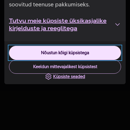
soovitud teenuse pakkumiseks.
Tutvu meie küpsiste üksikasjalike
kirjelduste ja reeglitega
Nõustun kõigi küpsistega
Keeldun mittevajalikest küpsistest
Küpsiste seaded