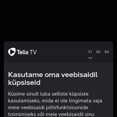
ET
RU
EN
Kasutame oma veebisaidil
küpsiseid
Küsime sinult luba selliste küpsiste
kasutamiseks, mida ei ole tingimata vaja
Tehniline viga
meie veebisaidi põhifunktsioonide
toimimiseks või meie veebisaidil sinu