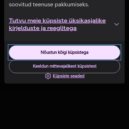
soovitud teenuse pakkumiseks.
Tutvu meie küpsiste üksikasjalike
kirjelduste ja reeglitega
Nõustun kõigi küpsistega
Keeldun mittevajalikest küpsistest
Küpsiste seaded