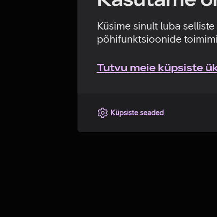
Küsime sinult luba sellist
põhifunktsioonide toimimi
Tutvu meie küpsiste üks
Küpsiste seaded