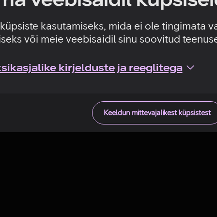
Tehniline viga
e küpsiste kasutamiseks, mida ei ole tingimata v
seks või meie veebisaidil sinu soovitud teenu
ikasjalike kirjelduste ja reeglitega
Keeldun mittevajalikest küpsistest