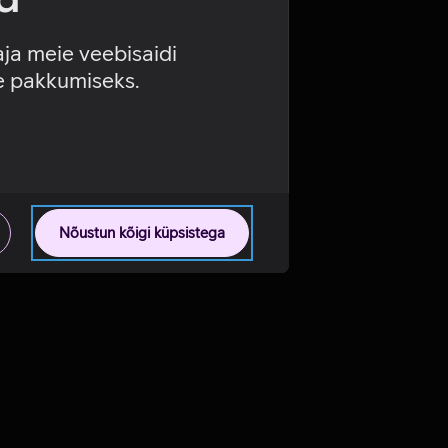
aja meie veebisaidi
se pakkumiseks.
Nõustun kõigi küpsistega