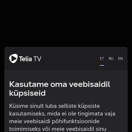
ET
RU
EN
Kasutame oma veebisaidil
küpsiseid
Küsime sinult luba selliste küpsiste
kasutamiseks, mida ei ole tingimata vaja
Tehniline viga
meie veebisaidi põhifunktsioonide
toimimiseks või meie veebisaidil sinu