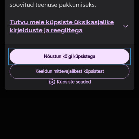
soovitud teenuse pakkumiseks.
Tutvu meie küpsiste üksikasjalike
kirjelduste ja reeglitega
Nõustun kõigi küpsistega
Keeldun mittevajalikest küpsistest
Küpsiste seaded