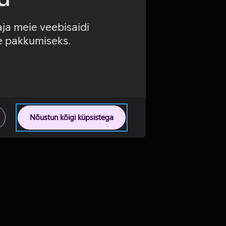
aja meie veebisaidi
se pakkumiseks.
Nõustun kõigi küpsistega