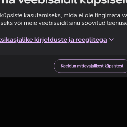
Tehniline viga
e küpsiste kasutamiseks, mida ei ole tingimata v
seks või meie veebisaidil sinu soovitud teenu
ikasjalike kirjelduste ja reeglitega
Keeldun mittevajalikest küpsistest