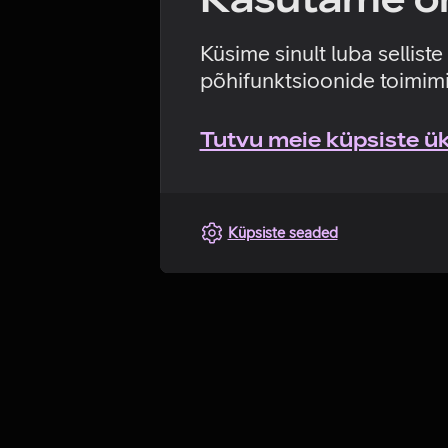
Küsime sinult luba sellist
põhifunktsioonide toimimi
Tutvu meie küpsiste üks
Küpsiste seaded