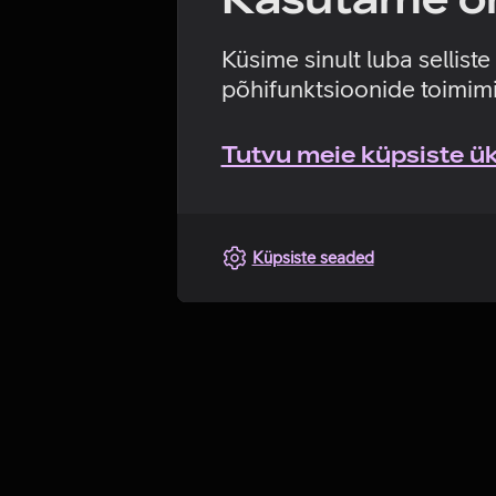
Küsime sinult luba sellist
põhifunktsioonide toimimi
Tutvu meie küpsiste üks
Küpsiste seaded