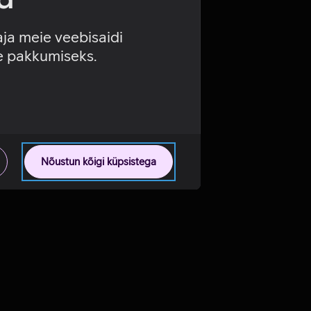
aja meie veebisaidi
se pakkumiseks.
Nõustun kõigi küpsistega