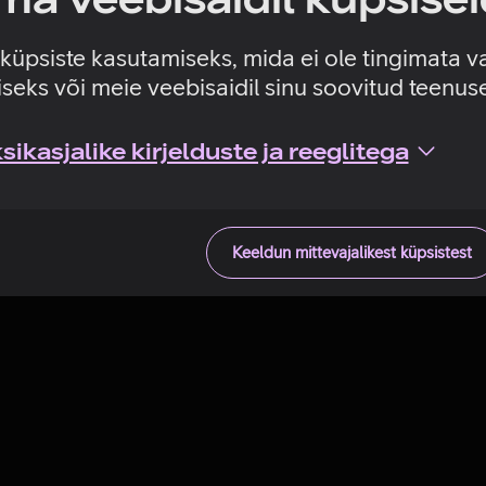
e küpsiste kasutamiseks, mida ei ole tingimata v
seks või meie veebisaidil sinu soovitud teenu
ikasjalike kirjelduste ja reeglitega
Keeldun mittevajalikest küpsistest