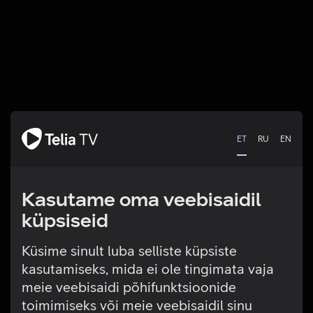
ET
RU
EN
Kasutame oma veebisaidil
küpsiseid
Küsime sinult luba selliste küpsiste
kasutamiseks, mida ei ole tingimata vaja
Tehniline viga
meie veebisaidi põhifunktsioonide
toimimiseks või meie veebisaidil sinu