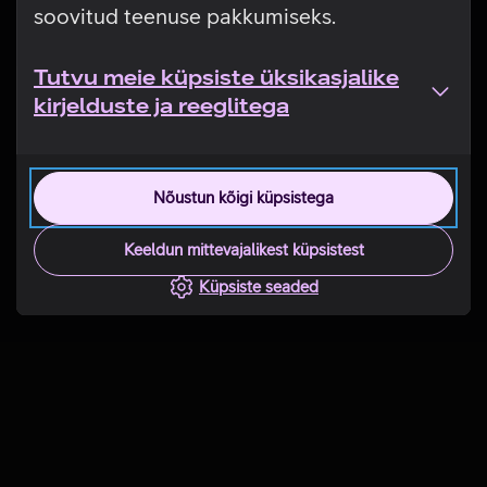
soovitud teenuse pakkumiseks.
Tutvu meie küpsiste üksikasjalike
kirjelduste ja reeglitega
Nõustun kõigi küpsistega
Keeldun mittevajalikest küpsistest
Küpsiste seaded