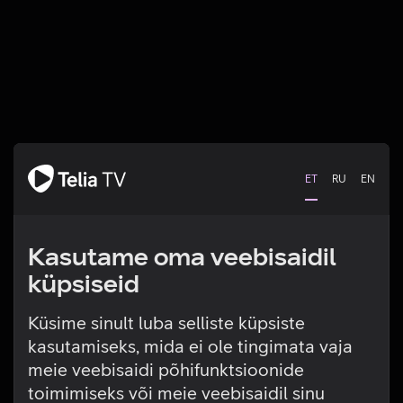
ET
RU
EN
Kasutame oma veebisaidil
küpsiseid
Küsime sinult luba selliste küpsiste
kasutamiseks, mida ei ole tingimata vaja
Tehniline viga
meie veebisaidi põhifunktsioonide
toimimiseks või meie veebisaidil sinu