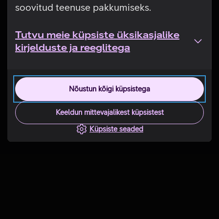
soovitud teenuse pakkumiseks.
Tutvu meie küpsiste üksikasjalike
kirjelduste ja reeglitega
Nõustun kõigi küpsistega
Keeldun mittevajalikest küpsistest
Küpsiste seaded