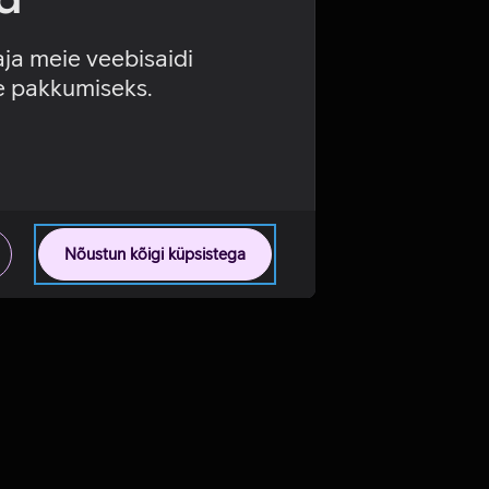
aja meie veebisaidi
se pakkumiseks.
Nõustun kõigi küpsistega