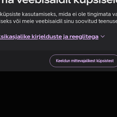
Tehniline viga
e küpsiste kasutamiseks, mida ei ole tingimata v
seks või meie veebisaidil sinu soovitud teenu
ikasjalike kirjelduste ja reeglitega
Keeldun mittevajalikest küpsistest