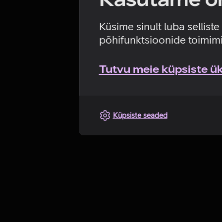
Küsime sinult luba sellist
põhifunktsioonide toimimi
Tutvu meie küpsiste üks
Küpsiste seaded