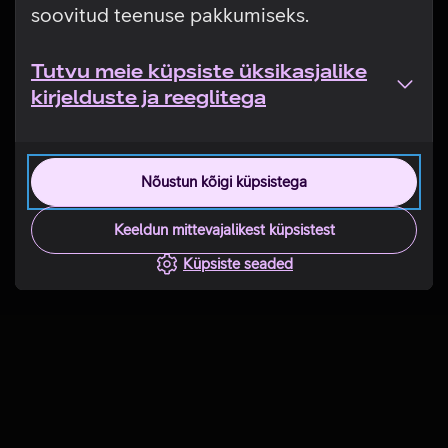
soovitud teenuse pakkumiseks.
Tutvu meie küpsiste üksikasjalike
kirjelduste ja reeglitega
Nõustun kõigi küpsistega
Keeldun mittevajalikest küpsistest
Küpsiste seaded