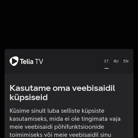
ET
RU
EN
Kasutame oma veebisaidil
küpsiseid
Küsime sinult luba selliste küpsiste
kasutamiseks, mida ei ole tingimata vaja
Tehniline viga
meie veebisaidi põhifunktsioonide
toimimiseks või meie veebisaidil sinu