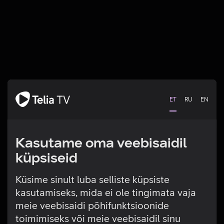
ET
RU
EN
Kasutame oma veebisaidil
küpsiseid
Küsime sinult luba selliste küpsiste
kasutamiseks, mida ei ole tingimata vaja
Tehniline viga
meie veebisaidi põhifunktsioonide
toimimiseks või meie veebisaidil sinu