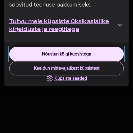
soovitud teenuse pakkumiseks.
Tutvu meie küpsiste üksikasjalike
kirjelduste ja reeglitega
Nõustun kõigi küpsistega
Keeldun mittevajalikest küpsistest
Küpsiste seaded