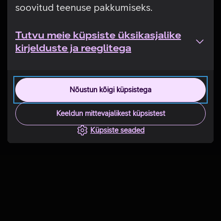
soovitud teenuse pakkumiseks.
Tutvu meie küpsiste üksikasjalike
kirjelduste ja reeglitega
Nõustun kõigi küpsistega
Keeldun mittevajalikest küpsistest
Küpsiste seaded