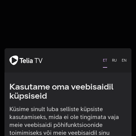
ET
RU
EN
Kasutame oma veebisaidil
küpsiseid
Küsime sinult luba selliste küpsiste
kasutamiseks, mida ei ole tingimata vaja
Tehniline viga
meie veebisaidi põhifunktsioonide
toimimiseks või meie veebisaidil sinu