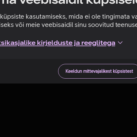
Tehniline viga
e küpsiste kasutamiseks, mida ei ole tingimata v
seks või meie veebisaidil sinu soovitud teenu
ikasjalike kirjelduste ja reeglitega
Keeldun mittevajalikest küpsistest