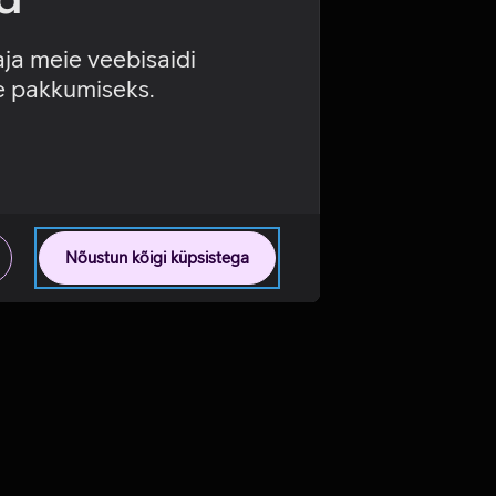
aja meie veebisaidi
se pakkumiseks.
Nõustun kõigi küpsistega