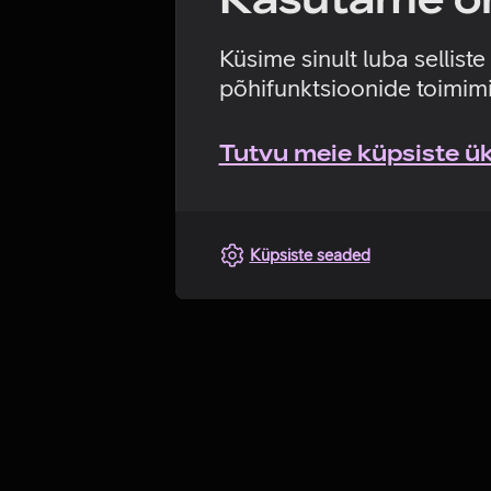
Küsime sinult luba sellist
põhifunktsioonide toimimi
Tutvu meie küpsiste üks
Küpsiste seaded