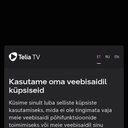
ET
RU
EN
Kasutame oma veebisaidil
küpsiseid
Küsime sinult luba selliste küpsiste
kasutamiseks, mida ei ole tingimata vaja
Tehniline viga
meie veebisaidi põhifunktsioonide
toimimiseks või meie veebisaidil sinu