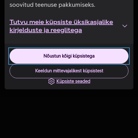
soovitud teenuse pakkumiseks.
Tutvu meie küpsiste üksikasjalike
kirjelduste ja reeglitega
Nõustun kõigi küpsistega
Keeldun mittevajalikest küpsistest
Küpsiste seaded