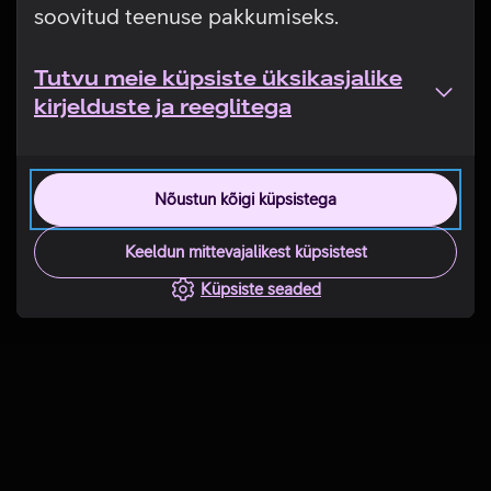
soovitud teenuse pakkumiseks.
Tutvu meie küpsiste üksikasjalike
kirjelduste ja reeglitega
Nõustun kõigi küpsistega
Keeldun mittevajalikest küpsistest
Küpsiste seaded