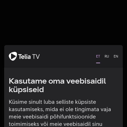
ET
RU
EN
Kasutame oma veebisaidil
küpsiseid
Küsime sinult luba selliste küpsiste
kasutamiseks, mida ei ole tingimata vaja
Tehniline viga
meie veebisaidi põhifunktsioonide
toimimiseks või meie veebisaidil sinu