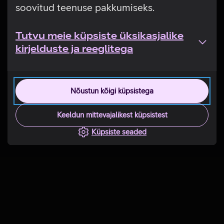
soovitud teenuse pakkumiseks.
Tutvu meie küpsiste üksikasjalike
kirjelduste ja reeglitega
Nõustun kõigi küpsistega
Keeldun mittevajalikest küpsistest
Küpsiste seaded