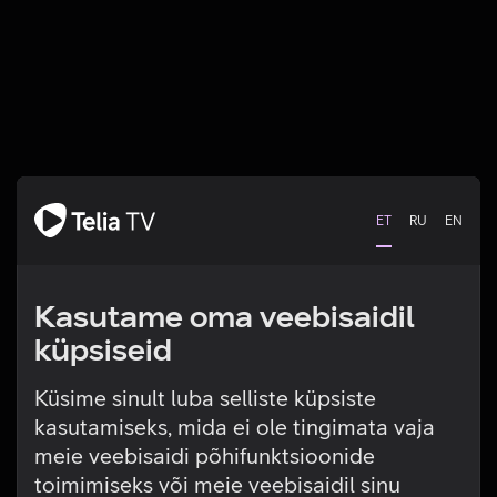
ET
RU
EN
Kasutame oma veebisaidil
küpsiseid
Küsime sinult luba selliste küpsiste
kasutamiseks, mida ei ole tingimata vaja
Tehniline viga
meie veebisaidi põhifunktsioonide
toimimiseks või meie veebisaidil sinu