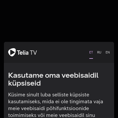
ET
RU
EN
Kasutame oma veebisaidil
küpsiseid
Küsime sinult luba selliste küpsiste
kasutamiseks, mida ei ole tingimata vaja
Tehniline viga
meie veebisaidi põhifunktsioonide
toimimiseks või meie veebisaidil sinu