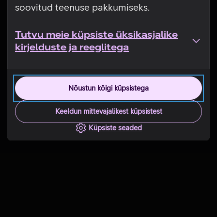
soovitud teenuse pakkumiseks.
Tutvu meie küpsiste üksikasjalike
kirjelduste ja reeglitega
Nõustun kõigi küpsistega
Keeldun mittevajalikest küpsistest
Küpsiste seaded