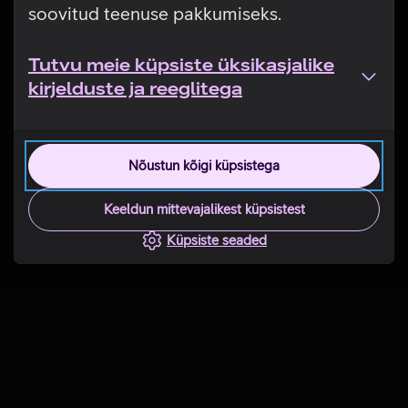
soovitud teenuse pakkumiseks.
Tutvu meie küpsiste üksikasjalike
kirjelduste ja reeglitega
Nõustun kõigi küpsistega
Keeldun mittevajalikest küpsistest
Küpsiste seaded