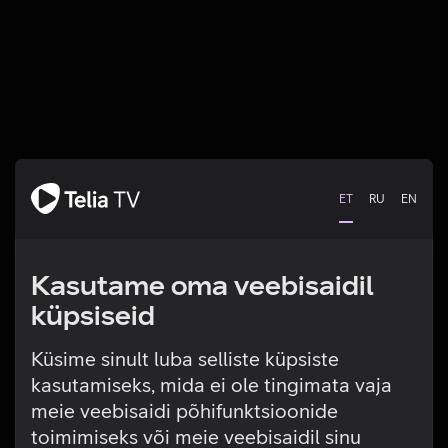
ET
RU
EN
Kasutame oma veebisaidil
küpsiseid
Küsime sinult luba selliste küpsiste
kasutamiseks, mida ei ole tingimata vaja
Tehniline viga
meie veebisaidi põhifunktsioonide
toimimiseks või meie veebisaidil sinu