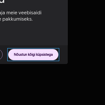
aja meie veebisaidi
se pakkumiseks.
Nõustun kõigi küpsistega