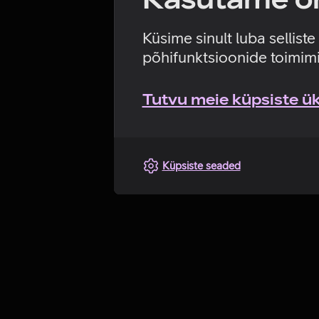
Küsime sinult luba sellist
põhifunktsioonide toimimi
Tutvu meie küpsiste üks
Küpsiste seaded