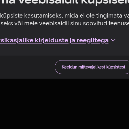
Tehniline viga
e küpsiste kasutamiseks, mida ei ole tingimata v
seks või meie veebisaidil sinu soovitud teenu
ikasjalike kirjelduste ja reeglitega
Keeldun mittevajalikest küpsistest