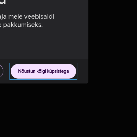
aja meie veebisaidi
se pakkumiseks.
Nõustun kõigi küpsistega