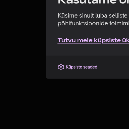
Küsime sinult luba sellist
põhifunktsioonide toimimi
Tutvu meie küpsiste üks
Küpsiste seaded