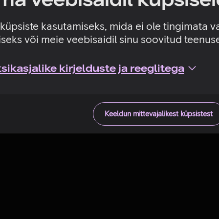
Tehniline viga
e küpsiste kasutamiseks, mida ei ole tingimata v
seks või meie veebisaidil sinu soovitud teenu
ikasjalike kirjelduste ja reeglitega
Keeldun mittevajalikest küpsistest