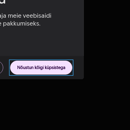
aja meie veebisaidi
se pakkumiseks.
Nõustun kõigi küpsistega