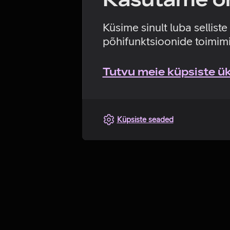
Küsime sinult luba sellist
põhifunktsioonide toimimi
Tutvu meie küpsiste üks
Küpsiste seaded