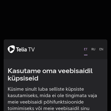
ET
RU
EN
Kasutame oma veebisaidil
küpsiseid
Küsime sinult luba selliste küpsiste
kasutamiseks, mida ei ole tingimata vaja
Tehniline viga
meie veebisaidi põhifunktsioonide
toimimiseks või meie veebisaidil sinu