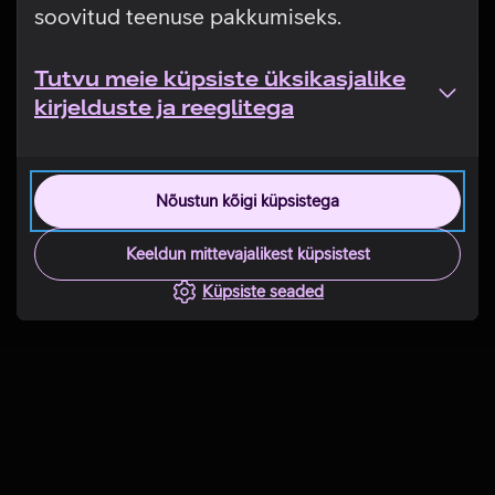
soovitud teenuse pakkumiseks.
Tutvu meie küpsiste üksikasjalike
kirjelduste ja reeglitega
Nõustun kõigi küpsistega
Keeldun mittevajalikest küpsistest
Küpsiste seaded