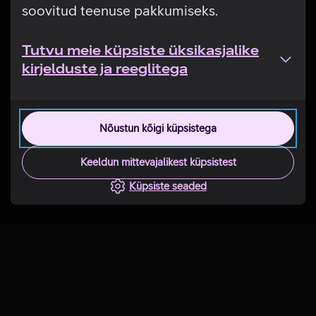
soovitud teenuse pakkumiseks.
Tutvu meie küpsiste üksikasjalike
kirjelduste ja reeglitega
Nõustun kõigi küpsistega
Keeldun mittevajalikest küpsistest
Küpsiste seaded