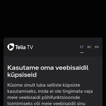
ET
RU
EN
Kasutame oma veebisaidil
küpsiseid
Küsime sinult luba selliste küpsiste
kasutamiseks, mida ei ole tingimata vaja
Tehniline viga
meie veebisaidi põhifunktsioonide
toimimiseks või meie veebisaidil sinu