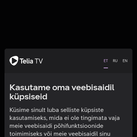
ET
RU
EN
Kasutame oma veebisaidil
küpsiseid
Küsime sinult luba selliste küpsiste
kasutamiseks, mida ei ole tingimata vaja
Tehniline viga
meie veebisaidi põhifunktsioonide
toimimiseks või meie veebisaidil sinu