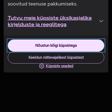
soovitud teenuse pakkumiseks.
Tutvu meie küpsiste üksikasjalike
kirjelduste ja reeglitega
Nõustun kõigi küpsistega
Keeldun mittevajalikest küpsistest
Küpsiste seaded