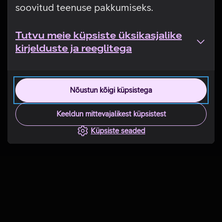
soovitud teenuse pakkumiseks.
Tutvu meie küpsiste üksikasjalike
kirjelduste ja reeglitega
Nõustun kõigi küpsistega
Keeldun mittevajalikest küpsistest
Küpsiste seaded