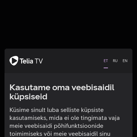
ET
RU
EN
Kasutame oma veebisaidil
küpsiseid
Küsime sinult luba selliste küpsiste
kasutamiseks, mida ei ole tingimata vaja
Tehniline viga
meie veebisaidi põhifunktsioonide
toimimiseks või meie veebisaidil sinu