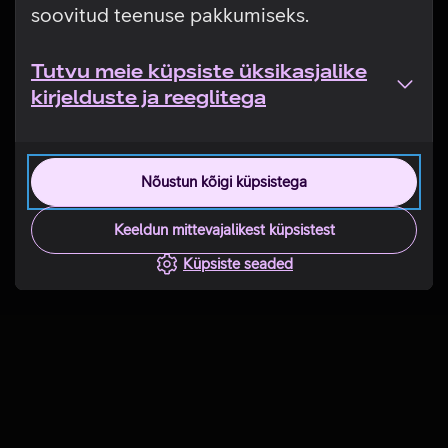
soovitud teenuse pakkumiseks.
Tutvu meie küpsiste üksikasjalike
kirjelduste ja reeglitega
Nõustun kõigi küpsistega
Keeldun mittevajalikest küpsistest
Küpsiste seaded