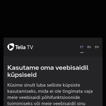
ET
RU
EN
Kasutame oma veebisaidil
küpsiseid
Küsime sinult luba selliste küpsiste
kasutamiseks, mida ei ole tingimata vaja
Tehniline viga
meie veebisaidi põhifunktsioonide
toimimiseks või meie veebisaidil sinu