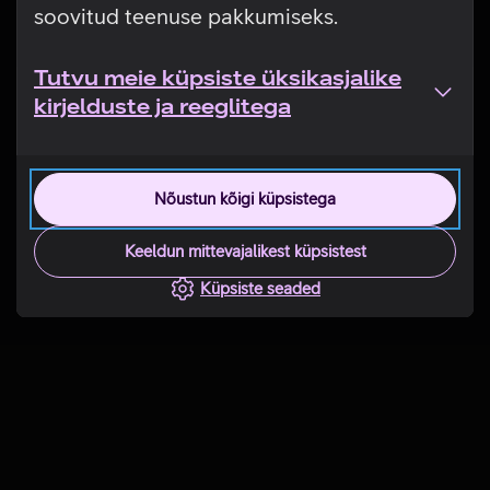
soovitud teenuse pakkumiseks.
Tutvu meie küpsiste üksikasjalike
kirjelduste ja reeglitega
Nõustun kõigi küpsistega
Keeldun mittevajalikest küpsistest
Küpsiste seaded