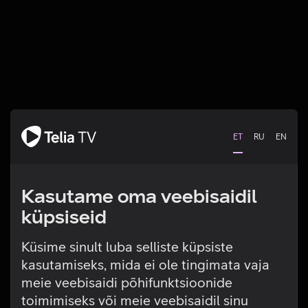
ET
RU
EN
Kasutame oma veebisaidil
küpsiseid
Küsime sinult luba selliste küpsiste
kasutamiseks, mida ei ole tingimata vaja
Tehniline viga
meie veebisaidi põhifunktsioonide
toimimiseks või meie veebisaidil sinu