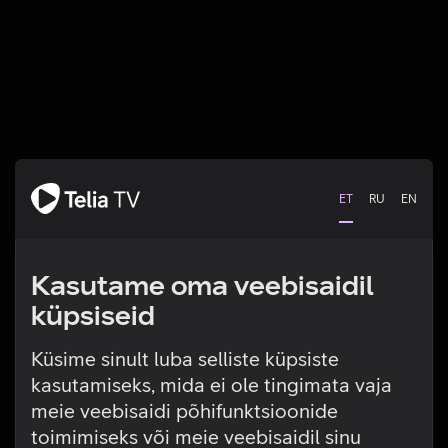
ET
RU
EN
Kasutame oma veebisaidil
küpsiseid
Küsime sinult luba selliste küpsiste
kasutamiseks, mida ei ole tingimata vaja
Tehniline viga
meie veebisaidi põhifunktsioonide
toimimiseks või meie veebisaidil sinu