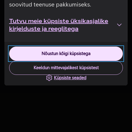
soovitud teenuse pakkumiseks.
Tutvu meie küpsiste üksikasjalike
kirjelduste ja reeglitega
Nõustun kõigi küpsistega
Keeldun mittevajalikest küpsistest
Küpsiste seaded