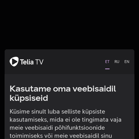
ET
RU
EN
Kasutame oma veebisaidil
küpsiseid
Küsime sinult luba selliste küpsiste
kasutamiseks, mida ei ole tingimata vaja
Tehniline viga
meie veebisaidi põhifunktsioonide
toimimiseks või meie veebisaidil sinu