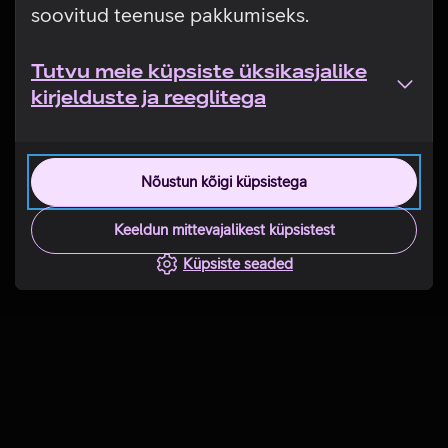
soovitud teenuse pakkumiseks.
Tutvu meie küpsiste üksikasjalike
kirjelduste ja reeglitega
Nõustun kõigi küpsistega
Keeldun mittevajalikest küpsistest
Küpsiste seaded