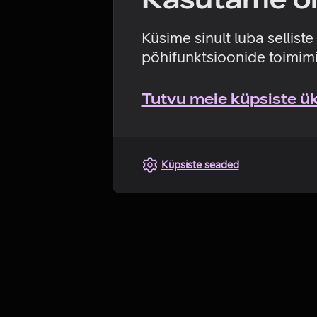
Küsime sinult luba sellist
põhifunktsioonide toimimi
Tutvu meie küpsiste üks
Küpsiste seaded