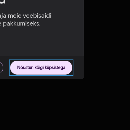
aja meie veebisaidi
se pakkumiseks.
Nõustun kõigi küpsistega