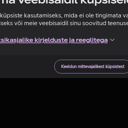
Tehniline viga
e küpsiste kasutamiseks, mida ei ole tingimata v
seks või meie veebisaidil sinu soovitud teenu
ikasjalike kirjelduste ja reeglitega
Keeldun mittevajalikest küpsistest