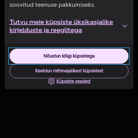
soovitud teenuse pakkumiseks.
Tutvu meie küpsiste üksikasjalike
kirjelduste ja reeglitega
Nõustun kõigi küpsistega
Keeldun mittevajalikest küpsistest
Küpsiste seaded