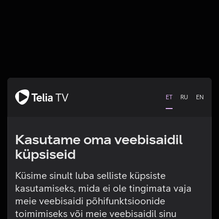
ET
RU
EN
Kasutame oma veebisaidil
küpsiseid
Küsime sinult luba selliste küpsiste
kasutamiseks, mida ei ole tingimata vaja
Tehniline viga
meie veebisaidi põhifunktsioonide
toimimiseks või meie veebisaidil sinu