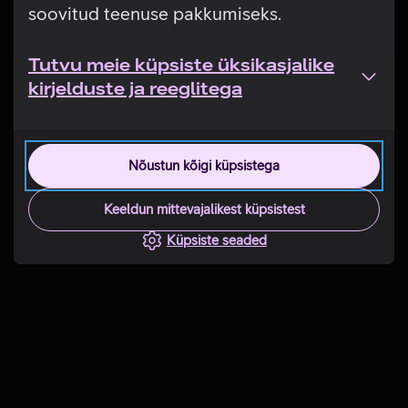
soovitud teenuse pakkumiseks.
Tutvu meie küpsiste üksikasjalike
kirjelduste ja reeglitega
Nõustun kõigi küpsistega
Keeldun mittevajalikest küpsistest
Küpsiste seaded