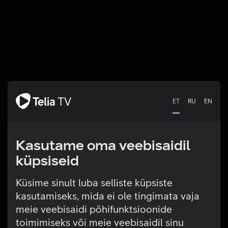
ET
RU
EN
Kasutame oma veebisaidil
küpsiseid
Küsime sinult luba selliste küpsiste
kasutamiseks, mida ei ole tingimata vaja
Tehniline viga
meie veebisaidi põhifunktsioonide
toimimiseks või meie veebisaidil sinu