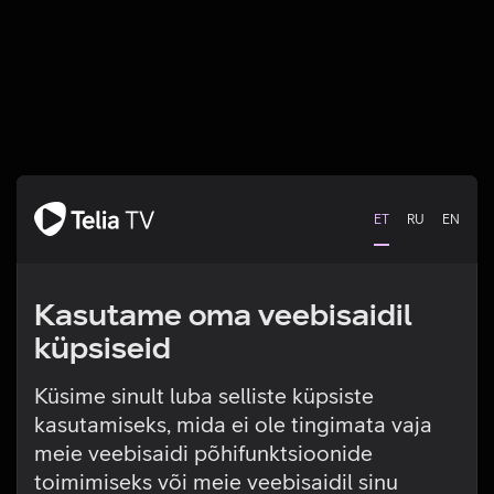
ET
RU
EN
Kasutame oma veebisaidil
küpsiseid
Küsime sinult luba selliste küpsiste
kasutamiseks, mida ei ole tingimata vaja
Tehniline viga
meie veebisaidi põhifunktsioonide
toimimiseks või meie veebisaidil sinu