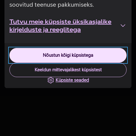
soovitud teenuse pakkumiseks.
Tutvu meie küpsiste üksikasjalike
kirjelduste ja reeglitega
Nõustun kõigi küpsistega
Keeldun mittevajalikest küpsistest
Küpsiste seaded