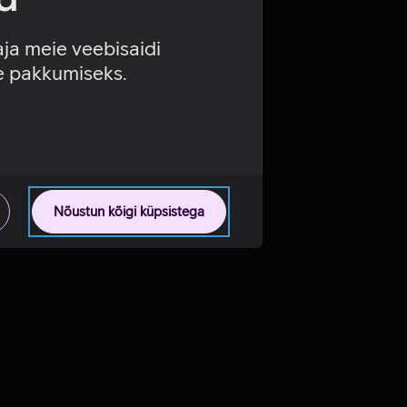
aja meie veebisaidi
se pakkumiseks.
Nõustun kõigi küpsistega