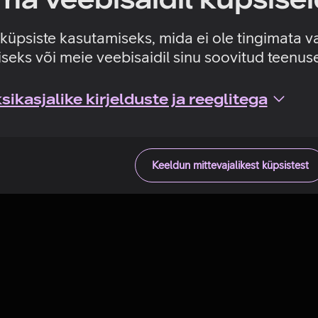
Tehniline viga
e küpsiste kasutamiseks, mida ei ole tingimata v
seks või meie veebisaidil sinu soovitud teenu
ikasjalike kirjelduste ja reeglitega
Keeldun mittevajalikest küpsistest