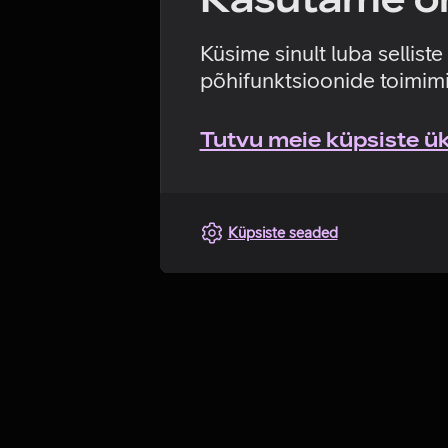
Küsime sinult luba sellist
põhifunktsioonide toimimi
Tutvu meie küpsiste üks
Küpsiste seaded