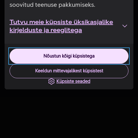
soovitud teenuse pakkumiseks.
Tutvu meie küpsiste üksikasjalike
kirjelduste ja reeglitega
Nõustun kõigi küpsistega
Keeldun mittevajalikest küpsistest
Küpsiste seaded