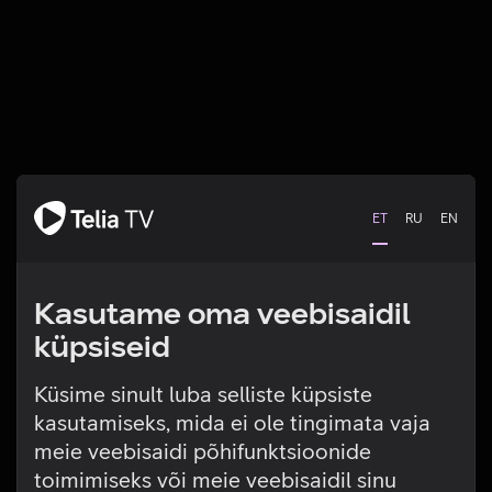
ET
RU
EN
Kasutame oma veebisaidil
küpsiseid
Küsime sinult luba selliste küpsiste
kasutamiseks, mida ei ole tingimata vaja
Tehniline viga
meie veebisaidi põhifunktsioonide
toimimiseks või meie veebisaidil sinu