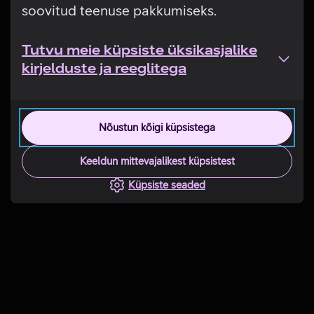
soovitud teenuse pakkumiseks.
Tutvu meie küpsiste üksikasjalike
kirjelduste ja reeglitega
Nõustun kõigi küpsistega
Keeldun mittevajalikest küpsistest
Küpsiste seaded