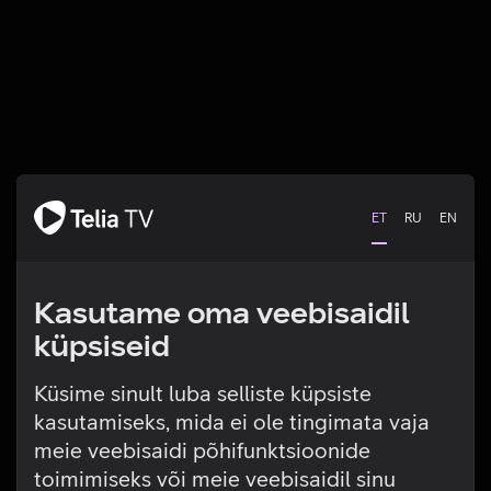
ET
RU
EN
Kasutame oma veebisaidil
küpsiseid
Küsime sinult luba selliste küpsiste
kasutamiseks, mida ei ole tingimata vaja
Tehniline viga
meie veebisaidi põhifunktsioonide
toimimiseks või meie veebisaidil sinu