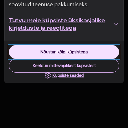
soovitud teenuse pakkumiseks.
Tutvu meie küpsiste üksikasjalike
kirjelduste ja reeglitega
Nõustun kõigi küpsistega
Keeldun mittevajalikest küpsistest
Küpsiste seaded