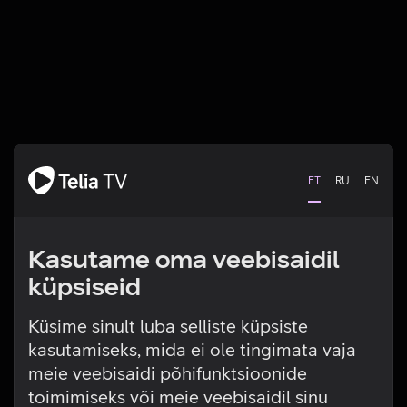
ET
RU
EN
Kasutame oma veebisaidil
küpsiseid
Küsime sinult luba selliste küpsiste
kasutamiseks, mida ei ole tingimata vaja
Tehniline viga
meie veebisaidi põhifunktsioonide
toimimiseks või meie veebisaidil sinu